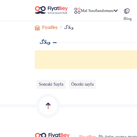
Mal Sınıflandırması
Blog
وبلاگ
FiyatBey
وبلاگ
Sonraki Sayfa
Önceki sayfa
FiyatBey
, İlk ürün arama mot