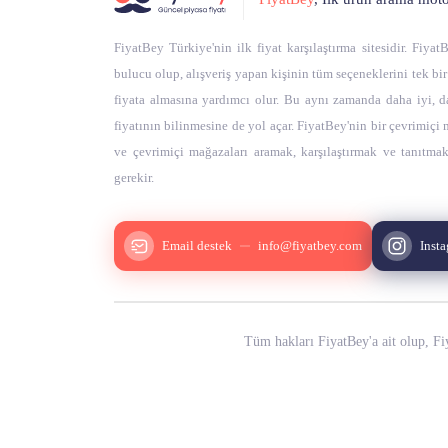
FiyatBey Türkiye'nin ilk fiyat karşılaştırma sitesidir. Fiya
bulucu olup, alışveriş yapan kişinin tüm seçeneklerini tek bi
fiyata almasına yardımcı olur. Bu aynı zamanda daha iyi, d
fiyatının bilinmesine de yol açar. FiyatBey'nin bir çevrimiçi
ve çevrimiçi mağazaları aramak, karşılaştırmak ve tanıtmak
gerekir.
Email destek
info@fiyatbey.com
Inst
Tüm hakları FiyatBey'a ait olup, Fiy