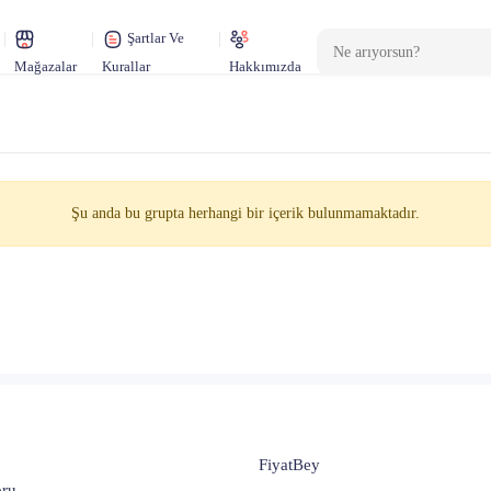
Şartlar Ve
Mağazalar
Kurallar
Hakkımızda
Şu anda bu grupta herhangi bir içerik bulunmamaktadır.
FiyatBey
oru