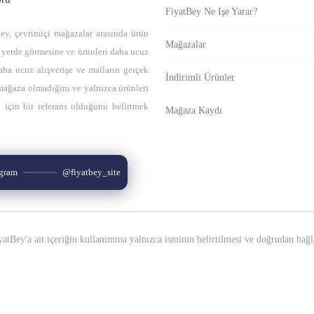
FiyatBey Ne Işe Yarar?
tBey, çevrimiçi mağazalar arasında ürün
Mağazalar
r yerde görmesine ve ürünleri daha ucuz
aha ucuz alışverişe ve malların gerçek
İndirimli Ürünler
 mağaza olmadığını ve yalnızca ürünleri
 için bir referans olduğunu belirtmek
Mağaza Kaydı
agram
@fiyatbey_site
atBey'a ait içeriğin kullanımına yalnızca isminin belirtilmesi ve doğrudan bağl