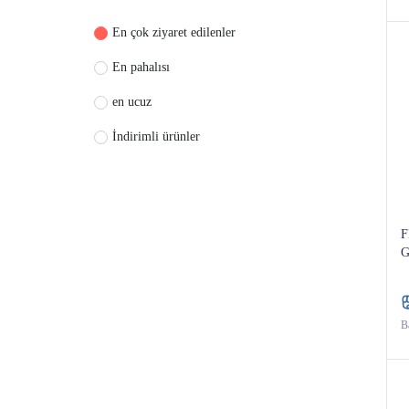
En çok ziyaret edilenler
En pahalısı
en ucuz
İndirimli ürünler
Fl
G
Ba