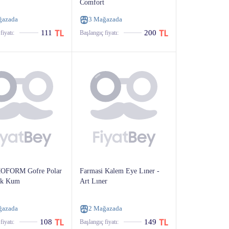
Comfort
ğazada
3 Mağazada
111
200
fiyatı:
Başlangıç ​​fiyatı:
FORM Gofre Polar
Farmasi Kalem Eye Lıner -
uk Kum
Art Lıner
ğazada
2 Mağazada
108
149
fiyatı:
Başlangıç ​​fiyatı: