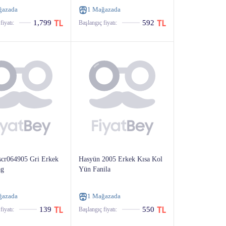
ğazada
1 Mağazada
1,799
592
fiyatı:
Başlangıç ​​fiyatı:
Fscr064905 Gri Erkek
Hasyün 2005 Erkek Kısa Kol
ag
Yün Fanila
ğazada
1 Mağazada
139
550
fiyatı:
Başlangıç ​​fiyatı: