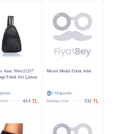
lo Assn. Plevr21557
Miorre Modal Erkek Atlet
gi Erkek Sırt Çantası
ğazada
1 Mağazada
613
532
fiyatı:
Başlangıç ​​fiyatı: