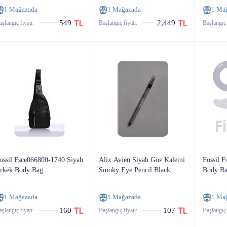
1 Mağazada
1 Mağazada
1 Ma
549
2,449
şlangıç ​​fiyatı:
Başlangıç ​​fiyatı:
Başlangıç ​​
ossil Fsce066800-1740 Siyah
Alix Avien Siyah Göz Kalemi
Fossil 
rkek Body Bag
Smoky Eye Pencil Black
Body B
1 Mağazada
1 Mağazada
1 Ma
160
107
şlangıç ​​fiyatı:
Başlangıç ​​fiyatı:
Başlangıç ​​