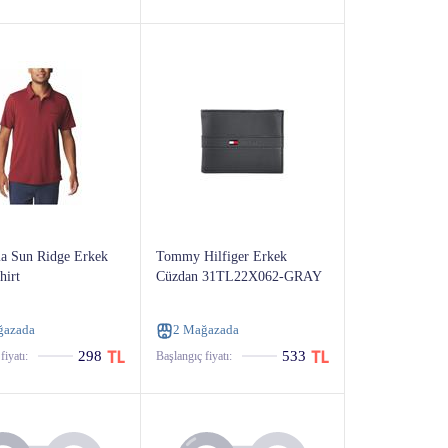
a Sun Ridge Erkek
Tommy Hilfiger Erkek
hirt
Cüzdan 31TL22X062-GRAY
ğazada
2 Mağazada
298
533
fiyatı:
Başlangıç ​​fiyatı: