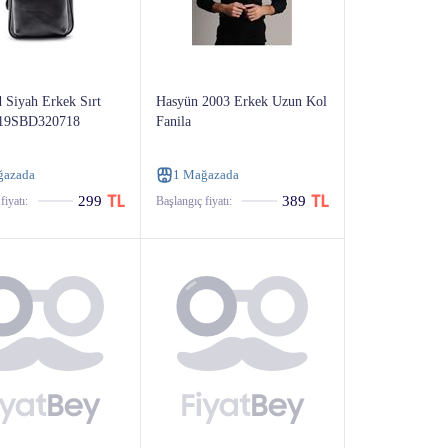
 Siyah Erkek Sırt
Hasyün 2003 Erkek Uzun Kol
 19SBD320718
Fanila
ğazada
1 Mağazada
299
389
fiyatı:
Başlangıç ​​fiyatı: