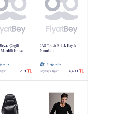
Beyaz Çizgili
2AS Trovit Erkek Kayak
 Mendilli Kravat
Pantolonu
ğazada
1 Mağazada
219
4,490
fiyatı:
Başlangıç ​​fiyatı: