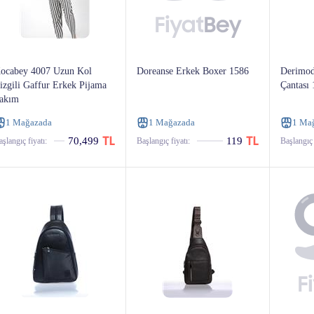
ocabey 4007 Uzun Kol
Doreanse Erkek Boxer 1586
Derimod
izgili Gaffur Erkek Pijama
Çantası
akım
1 Mağazada
1 Mağazada
1 Ma
70,499
119
şlangıç ​​fiyatı:
Başlangıç ​​fiyatı:
Başlangıç ​​