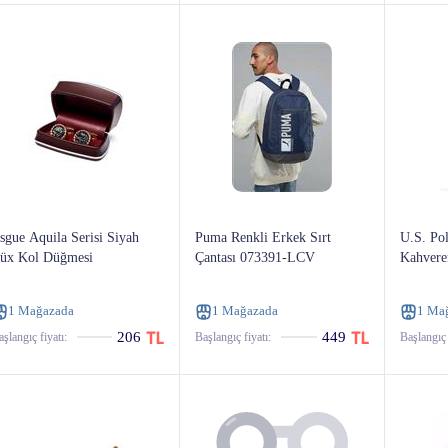
sgue Aquila Serisi Siyah
Puma Renkli Erkek Sırt
U.S. Po
üx Kol Düğmesi
Çantası 073391-LCV
Kahveren
1 Mağazada
1 Mağazada
1 Ma
206
449
şlangıç ​​fiyatı:
Başlangıç ​​fiyatı:
Başlangıç ​​