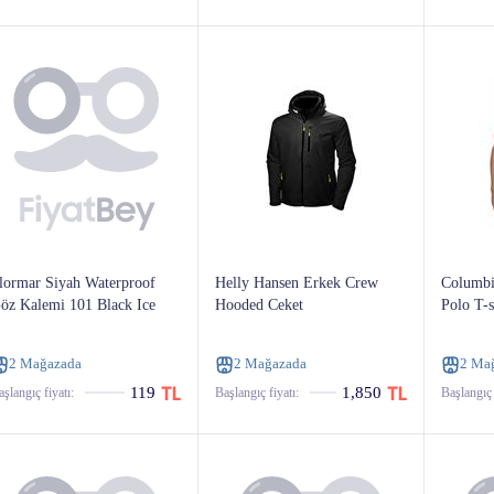
ormar Siyah Waterproof
Helly Hansen Erkek Crew
Columbi
öz Kalemi 101 Black Ice
Hooded Ceket
Polo T-s
2 Mağazada
2 Mağazada
2 Ma
119
1,850
şlangıç ​​fiyatı:
Başlangıç ​​fiyatı:
Başlangıç ​​