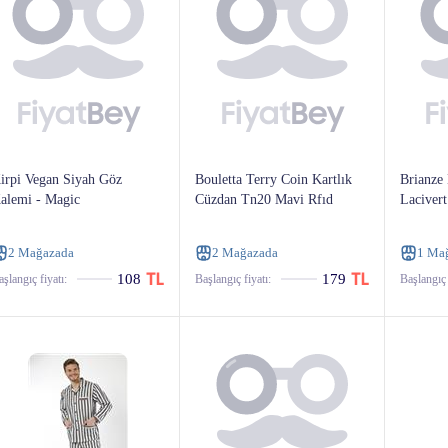
irpi Vegan Siyah Göz
Bouletta Terry Coin Kartlık
Brianze 
alemi - Magic
Cüzdan Tn20 Mavi Rfıd
Lacivert
2 Mağazada
2 Mağazada
1 Ma
108
179
şlangıç ​​fiyatı:
Başlangıç ​​fiyatı:
Başlangıç ​​