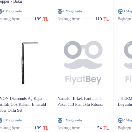
opper - Bakır
4 Mağazada
4 Mağazada
3 Ma
199
110
şlangıç ​​fiyatı:
Başlangıç ​​fiyatı:
Başlangıç ​​
VON Diamonds Aç Kapa
Namaldı Erkek Fanila 3'lü
THERMO
ırıltılı Göz Kalemi Emerald
Paket 113 Pamuklu Ribana
Boyunl
low Onlu Set
3 Mağazada
3 Mağazada
2 Ma
139
154
şlangıç ​​fiyatı:
Başlangıç ​​fiyatı:
Başlangıç ​​