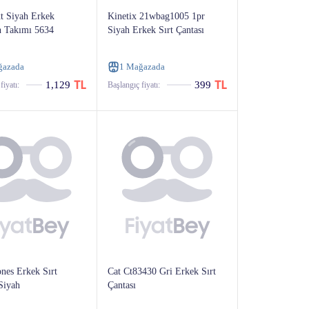
 Siyah Erkek
Kinetix 21wbag1005 1pr
 Takımı 5634
Siyah Erkek Sırt Çantası
ğazada
1 Mağazada
1,129
399
fiyatı:
Başlangıç ​​fiyatı:
nes Erkek Sırt
Cat Ct83430 Gri Erkek Sırt
Siyah
Çantası