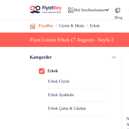
Mal Sınıflandırması
Blog
FiyatBey
Giyim & Moda
Erkek
Fiyat Listesi Erkek (7 August) - Sayfa 2
Kategoriler
Erkek
Erkek Giyim
Erkek Ayakkabı
Erkek Çanta & Cüzdan
N
Erkek Güneş Gözlüğü
A