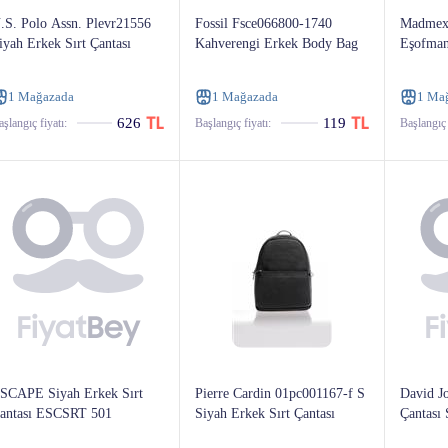
.S. Polo Assn. Plevr21556
Fossil Fsce066800-1740
Madmext
iyah Erkek Sırt Çantası
Kahverengi Erkek Body Bag
Eşofman
1 Mağazada
1 Mağazada
1 Ma
626
119
şlangıç ​​fiyatı:
Başlangıç ​​fiyatı:
Başlangıç ​​
SCAPE Siyah Erkek Sırt
Pierre Cardin 01pc001167-f S
David Jo
antası ESCSRT 501
Siyah Erkek Sırt Çantası
Çantası 