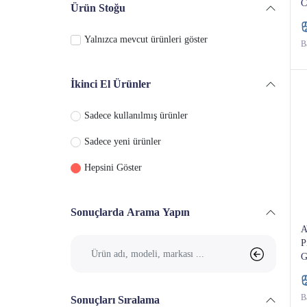
C
Ürün Stoğu
Erkek Kol Saati
Yalnızca mevcut ürünleri göster
Ba
Erkek Takı & Mücevher
Kravat
İkinci El Ürünler
Papyon
Sadece kullanılmış ürünler
Sadece yeni ürünler
Mendil
Hepsini Göster
Kol Düğmesi
Sonuçlarda Arama Yapın
A
P
G
Ba
Sonuçları Sıralama