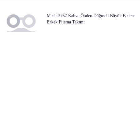
Mecit 2767 Kahve Önden Düğmeli Büyük Beden
Erkek Pijama Takımı
1 Mağazada
789
Başlangıç ​​fiyatı:
Lacoste Erkek Lacivert Bermuda FH0910
1 Mağazada
949
Başlangıç ​​fiyatı:
Mizalle Kadın Pembe Renk Detaylı Dantel Elbise