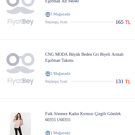
Eşofman Alt 94040
1 Mağazada
165
Başlangıç ​​fiyatı:
CNG MODA Büyük Beden Gri Biyeli Armalı
Eşofman Takımı
1 Mağazada
131
Başlangıç ​​fiyatı:
Faik Sönmez Kadın Kırmızı Çizgili Gömlek
60355 U60355
1 Mağazada