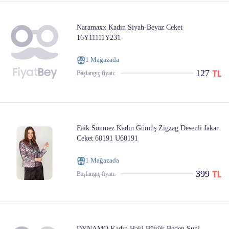
Naramaxx Kadın Siyah-Beyaz Ceket
16Y11111Y231
1 Mağazada
127
Başlangıç ​​fiyatı:
Faik Sönmez Kadın Gümüş Zigzag Desenli Jakar
Ceket 60191 U60191
1 Mağazada
399
Başlangıç ​​fiyatı:
DYNAMO Kadın Haki Büyük Beden Suni