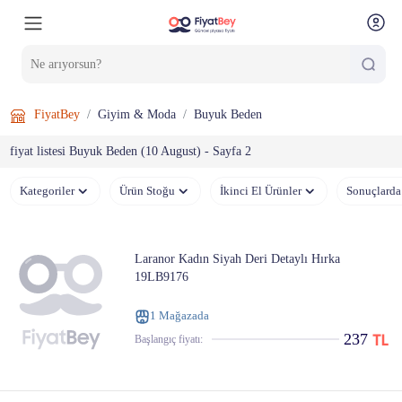
FiyatBey
Giyim & Moda
Buyuk Beden
fiyat listesi Buyuk Beden (10 August) - Sayfa 2
Kategoriler
Ürün Stoğu
İkinci El Ürünler
Sonuçlarda
Laranor Kadın Siyah Deri Detaylı Hırka
19LB9176
1 Mağazada
237
Başlangıç ​​fiyatı: