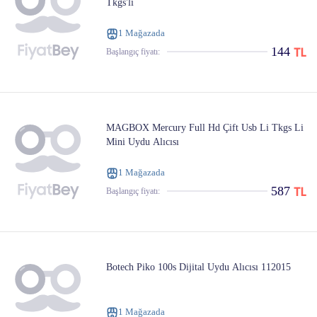
Tkgs'li
1 Mağazada
144
Başlangıç ​​fiyatı:
MAGBOX Mercury Full Hd Çift Usb Li Tkgs Li
Mini Uydu Alıcısı
1 Mağazada
587
Başlangıç ​​fiyatı:
Botech Piko 100s Dijital Uydu Alıcısı 112015
1 Mağazada