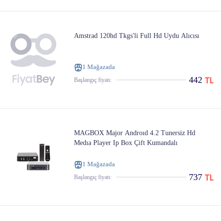
Amstrad 120hd Tkgs'li Full Hd Uydu Alıcısı
1 Mağazada
442
Başlangıç ​​fiyatı:
MAGBOX Major Androıd 4.2 Tunersiz Hd
Medıa Player Ip Box Çift Kumandalı
1 Mağazada
737
Başlangıç ​​fiyatı: