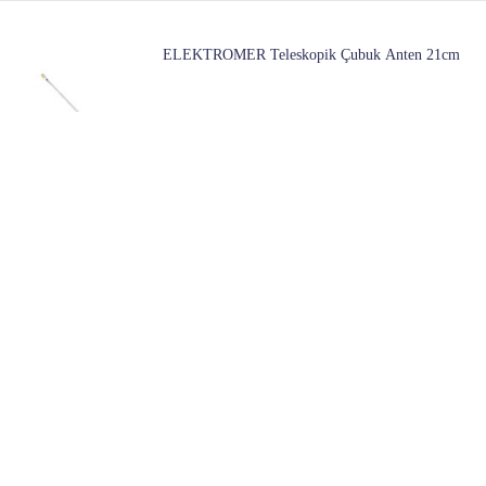
ELEKTROMER Teleskopik Çubuk Anten 21cm
1 Mağazada
108
Başlangıç ​​fiyatı:
MAG Uydu Alıcı Göz Ir Kablo
1 Mağazada
158
Başlangıç ​​fiyatı:
Hiremco Turbo S10 4k Lınux Uydu Alıcısı