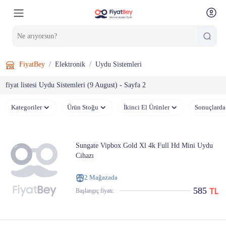
FiyatBey
Elektronik
Uydu Sistemleri
fiyat listesi Uydu Sistemleri (9 August) - Sayfa 2
Kategoriler
Ürün Stoğu
İkinci El Ürünler
Sonuçlarda
Sungate Vipbox Gold Xl 4k Full Hd Mini Uydu
Cihazı
2 Mağazada
585
Başlangıç ​​fiyatı: