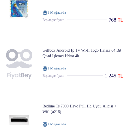
1 Mağazada
768
Başlangıç ​​fiyatı:
wellbox Androıd Ip Tv Wi-fi 16gb Hafıza 64 Bit
Quad Işlemci Hdmı 4k
1 Mağazada
1,245
Başlangıç ​​fiyatı:
Redline Ts 7000 Hevc Full Hd Uydu Alıcısı +
Wifi (a216)
1 Mağazada