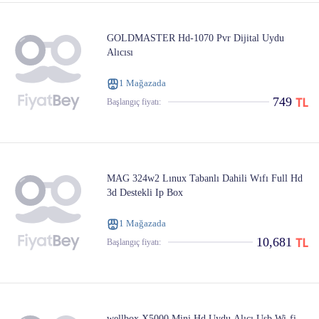
GOLDMASTER Hd-1070 Pvr Dijital Uydu
Alıcısı
1 Mağazada
749
Başlangıç ​​fiyatı:
MAG 324w2 Lınux Tabanlı Dahili Wıfı Full Hd
3d Destekli Ip Box
1 Mağazada
10,681
Başlangıç ​​fiyatı:
wellbox X5000 Mini Hd Uydu Alıcı Usb Wi-fi