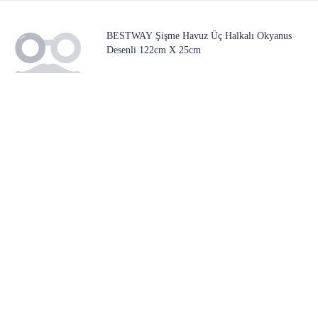
BESTWAY Şişme Havuz Üç Halkalı Okyanus
Desenli 122cm X 25cm
2 Mağazada
102
Başlangıç ​​fiyatı:
Albastar First 2335 Porselensiz (göl) Olta Kamışı
2 Mağazada
3,499
Başlangıç ​​fiyatı:
DAIWA New Legalis Seabass 2.72m 14-42gr 2p