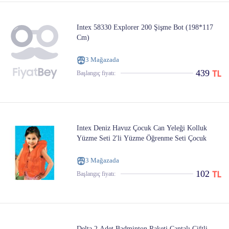
Intex 58330 Explorer 200 Şişme Bot (198*117
Cm)
3 Mağazada
439
Başlangıç ​​fiyatı:
Intex Deniz Havuz Çocuk Can Yeleği Kolluk
Yüzme Seti 2'li Yüzme Öğrenme Seti Çocuk
3 Mağazada
102
Başlangıç ​​fiyatı:
Delta 2 Adet Badminton Raketi Çantalı Çiftli