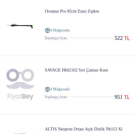
Oceanus Pro 85cm Enzo Zıpkın
4 Mağazada
522
Başlangıç ​​fiyatı:
SAVAGE Hh02162 Sırt Çantası Kum
4 Mağazada
951
Başlangıç ​​fiyatı:
ALTIS Neopren Ortası Açık Dizlik Nb113 Xl