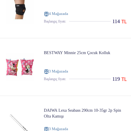
4 Mağazada
114
Başlangıç ​​fiyatı:
BESTWAY Minnie 25cm Çocuk Kolluk
3 Mağazada
119
Başlangıç ​​fiyatı:
DAIWA Lexa Seabass 290cm 10-35gr 2p Spin
Olta Kamışı
3 Mağazada