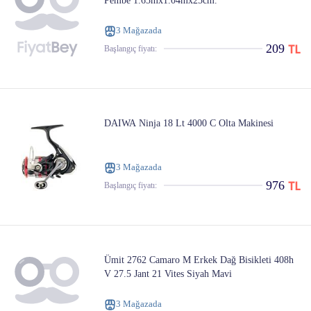
Pembe 1.65mx1.04mx25cm.
3 Mağazada
209
Başlangıç ​​fiyatı:
DAIWA Ninja 18 Lt 4000 C Olta Makinesi
3 Mağazada
976
Başlangıç ​​fiyatı:
Ümit 2762 Camaro M Erkek Dağ Bisikleti 408h
V 27.5 Jant 21 Vites Siyah Mavi
3 Mağazada