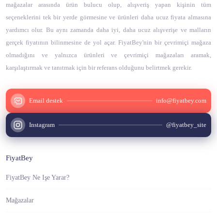
mağazalar arasında ürün bulucu olup, alışveriş yapan kişinin tüm
seçeneklerini tek bir yerde görmesine ve ürünleri daha ucuz fiyata almasına
yardımcı olur. Bu aynı zamanda daha iyi, daha ucuz alışverişe ve malların
gerçek fiyatının bilinmesine de yol açar. FiyatBey'nin bir çevrimiçi mağaza
olmadığını ve yalnızca ürünleri ve çevrimiçi mağazaları aramak,
karşılaştırmak ve tanıtmak için bir referans olduğunu belirtmek gerekir.
Email destek
info@fiyatbey.com
Instagram
@fiyatbey_site
FiyatBey
FiyatBey Ne Işe Yarar?
Mağazalar