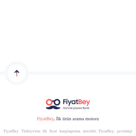
FiyatBey
, İlk ürün arama motoru
FiyatBey Türkiye'nin ilk fiyat karşılaştırma sitesidir. FiyatBey, çevrimiçi