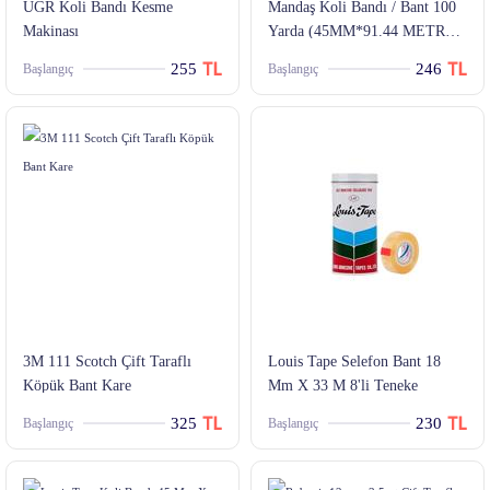
UGR Koli Bandı Kesme
Mandaş Koli Bandı / Bant 100
Makinası
Yarda (45MM*91.44 METRE)
18 Li Set
255
246
Başlangıç
Başlangıç
3M 111 Scotch Çift Taraflı
Louis Tape Selefon Bant 18
Köpük Bant Kare
Mm X 33 M 8'li Teneke
325
230
Başlangıç
Başlangıç