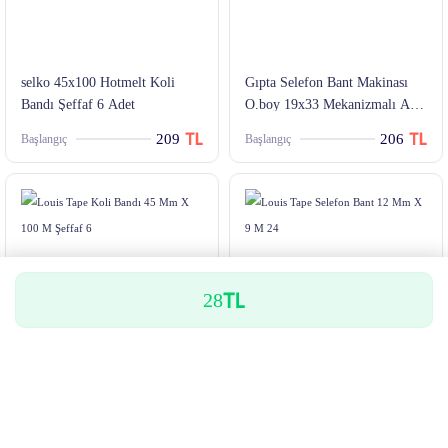
selko 45x100 Hotmelt Koli
Gıpta Selefon Bant Makinası
Bandı Şeffaf 6 Adet
O.boy 19x33 Mekanizmalı Abs
Pembe
209
206
Başlangıç
Başlangıç
28
Louis Tape Koli Bandı 45 Mm
Louis Tape Selefon Bant 12
X 100 M Şeffaf 6'lı Poşet
Mm X 9 M 24'lü Kutu