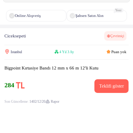
Yeni
Online Alışveriş
Şahsen Satın Alın
Ciceksepeti
Çevrimiçi
Puan yok
Istanbul
4 Yıl 3 Ay
Bigpoint Kırtasiye Bandı 12 mm x 66 m 12'li Kutu
284
Teklifi göster
Son Güncelleme:
1402/12/20
Rapor