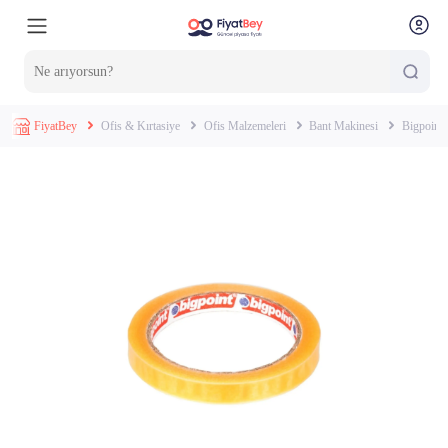
FiyatBey
Ofis & Kırtasiye
Ofis Malzemeleri
Bant Makinesi
Bigpoint