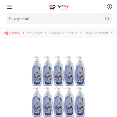
FiyatBey
Ev & Yaşam
Bataryalar & Musluklar
Banyo Aksesuarları
Ga