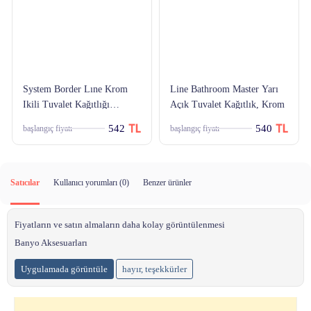
System Border Lıne Krom
Line Bathroom Master Yarı
Ikili Tuvalet Kağıtlığı
Açık Tuvalet Kağıtlık, Krom
Ba10002 002002 Cr
542
540
başlangıç fiyatı
başlangıç fiyatı
Satıcılar
Kullanıcı yorumları (
0
)
Benzer ürünler
Fiyatların ve satın almaların daha kolay görüntülenmesi
Banyo Aksesuarları
Uygulamada görüntüle
hayır, teşekkürler