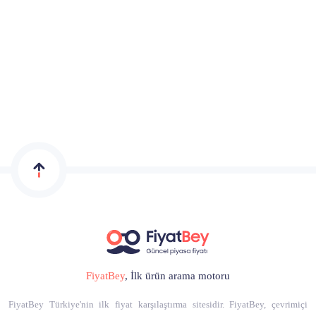
FiyatBey
, İlk ürün arama motoru
FiyatBey Türkiye'nin ilk fiyat karşılaştırma sitesidir. FiyatBey, çevrimiçi