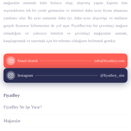
mağazalar arasında ürün bulucu olup, alışveriş yapan kişinin tüm
seçeneklerini tek bir yerde görmesine ve ürünleri daha ucuz fiyata almasına
yardımcı olur. Bu aynı zamanda daha iyi, daha ucuz alışverişe ve malların
gerçek fiyatının bilinmesine de yol açar. FiyatBey'nin bir çevrimiçi mağaza
olmadığını ve yalnızca ürünleri ve çevrimiçi mağazaları aramak,
karşılaştırmak ve tanıtmak için bir referans olduğunu belirtmek gerekir.
Email destek
info@fiyatbey.com
Instagram
@fiyatbey_site
FiyatBey
FiyatBey Ne Işe Yarar?
Mağazalar