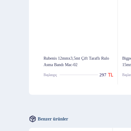
Rubenis 12mmx3,5mt Çift Taraflı Rulo
Bigpo
Asma Bandı Mac-02
15m
297
Başlangıç
Başla
Benzer ürünler