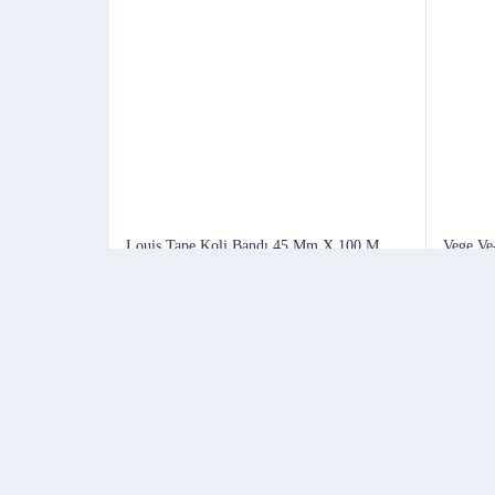
Louis Tape Koli Bandı 45 Mm X 100 M
Vege Ve
Şeffaf 6'lı Poşet
X 40mt 
200
Başlangıç
Başlangıç