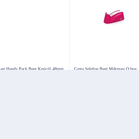
-ge Handy Pack Bant Kesicili 48mm
Gıpta Selefon Bant Makinası O.boy
Koli Bandı (4 Lü Paket)
Mekanizmalı Abs Pembe
105
Başlangıç