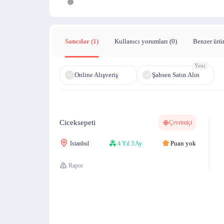
Satıcılar (1)
Kullanıcı yorumları (
0
)
Benzer ürü
Yeni
Online Alışveriş
Şahsen Satın Alın
Ciceksepeti
Çevrimiçi
Puan yok
Istanbul
4 Yıl 3 Ay
Rapor