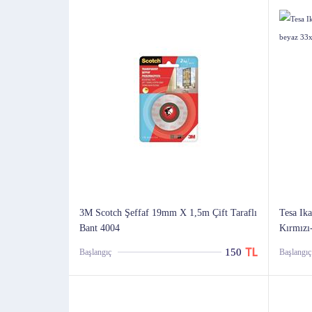
3M Scotch Şeffaf 19mm X 1,5m Çift Taraflı
Tesa Ika
Bant 4004
Kırmızı
150
Başlangıç
Başlangıç