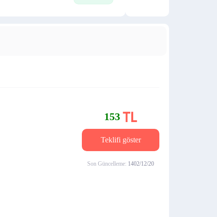
153
Teklifi göster
Son Güncelleme:
1402/12/20