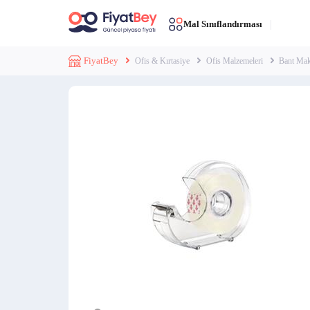
Mal Sınıflandırması
FiyatBey
Ofis & Kırtasiye
Ofis Malzemeleri
Bant Mak