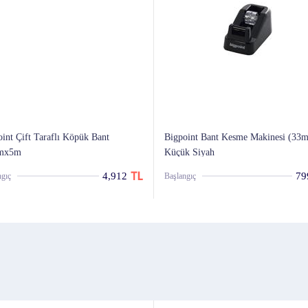
int Çift Taraflı Köpük Bant
Bigpoint Bant Kesme Makinesi (33m
mx5m
Küçük Siyah
4,912
79
ngıç
Başlangıç