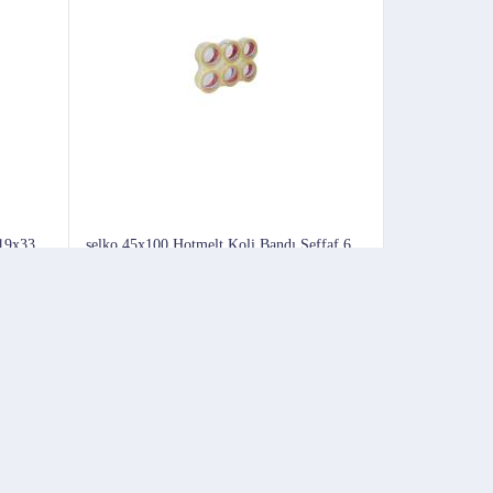
 19x33
selko 45x100 Hotmelt Koli Bandı Şeffaf 6
Adet
206
209
Başlangıç