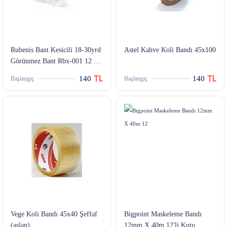
Rubenis Bant Kesicili 18-30yrd
Astel Kahve Koli Bandı 45x100
Görünmez Bant Rbx-001 12 Li
(1 Paket 12 Adet)
140
140
Başlangıç
Başlangıç
Vege Koli Bandı 45x40 Şeffaf
Bigpoint Maskeleme Bandı
(aslan)
12mm X 40m 12'li Kutu