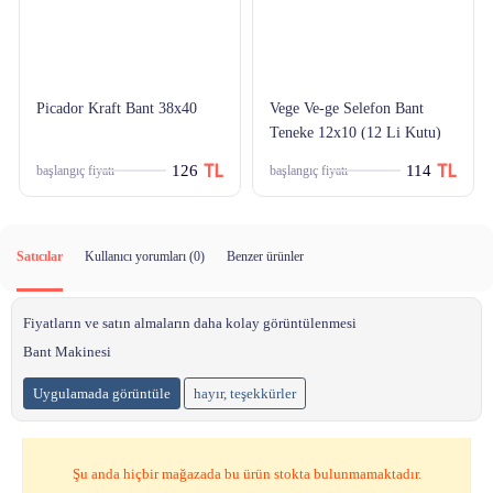
Picador Kraft Bant 38x40
Vege Ve-ge Selefon Bant
Teneke 12x10 (12 Li Kutu)
126
114
başlangıç fiyatı
başlangıç fiyatı
Satıcılar
Kullanıcı yorumları (
0
)
Benzer ürünler
Fiyatların ve satın almaların daha kolay görüntülenmesi
Bant Makinesi
Uygulamada görüntüle
hayır, teşekkürler
Şu anda hiçbir mağazada bu ürün stokta bulunmamaktadır.