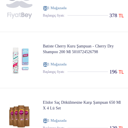
1 Mağazada
378
Başlangıç ​​fiyatı:
Batiste Cherry Kuru Şampuan - Cherry Dry
Shampoo 200 Ml 5010724526798
1 Mağazada
196
Başlangıç ​​fiyatı:
Elidor Saç Dökülmesine Karşı Şampuan 650 Ml
X 4 Lü Set
1 Mağazada