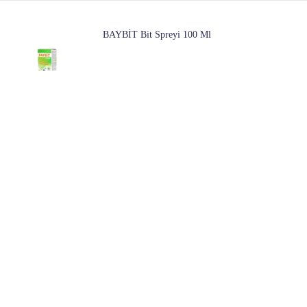
BAYBİT Bit Spreyi 100 Ml
1 Mağazada
120
Başlangıç ​​fiyatı:
Bonacure Işlem Görmüş Saçlar Için Bakım
Şampuanı 1000 ml - Fibre Force Keratin
Shampoo 4045787347791
1 Mağazada
245
Başlangıç ​​fiyatı:
Dabur Amla Saç Bakım Yağı 200 ml 3 Adet