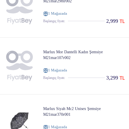
M21mar298lr002
1 Mağazada
2,999
Başlangıç ​​fiyatı:
Marlux Mor Dantelli Kadın Şemsiye
M21mar107r002
1 Mağazada
3,299
Başlangıç ​​fiyatı:
Marlux Siyah Mc2 Unisex Şemsiye
M21mar370r001
1 Mağazada