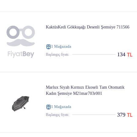
KaktüsKedi Gökkuşağı Desenli Şemsiye 711566
1 Mağazada
134
Başlangıç ​​fiyatı:
Marlux Siyah Kırmızı Ekoseli Tam Otomatik
Kadın Şemsiye M21mar703r001
1 Mağazada
379
Başlangıç ​​fiyatı: