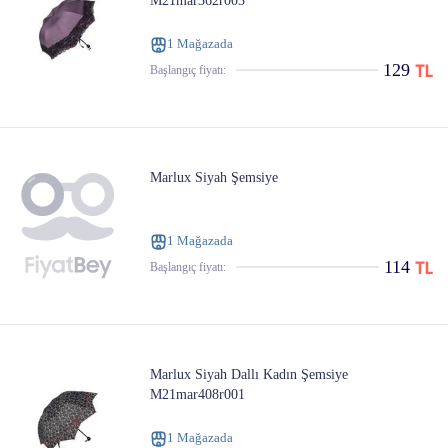
M21mar362r003
1 Mağazada
129
Başlangıç ​​fiyatı:
Marlux Siyah Şemsiye
1 Mağazada
114
Başlangıç ​​fiyatı:
Marlux Siyah Dallı Kadın Şemsiye
M21mar408r001
1 Mağazada