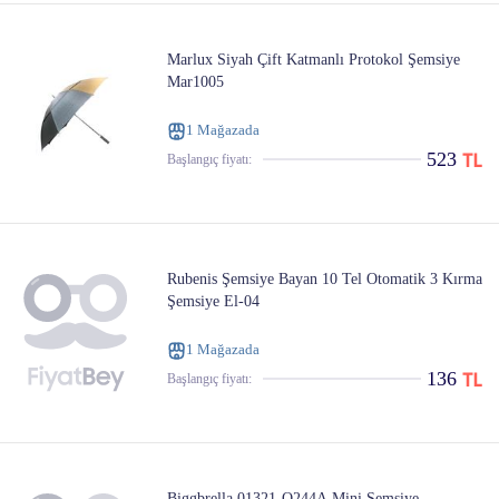
Marlux Siyah Çift Katmanlı Protokol Şemsiye
Mar1005
1 Mağazada
523
Başlangıç ​​fiyatı:
Rubenis Şemsiye Bayan 10 Tel Otomatik 3 Kırma
Şemsiye El-04
1 Mağazada
136
Başlangıç ​​fiyatı:
Biggbrella 01321-Q244A Mini Şemsiye