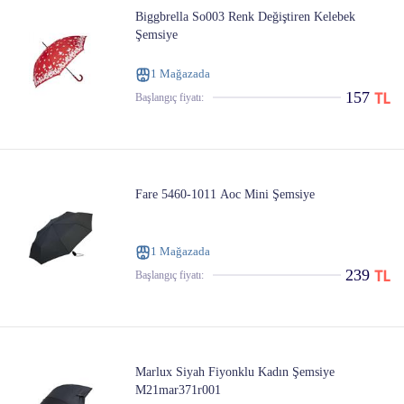
Biggbrella So003 Renk Değiştiren Kelebek
Şemsiye
1 Mağazada
157
Başlangıç ​​fiyatı:
Fare 5460-1011 Aoc Mini Şemsiye
1 Mağazada
239
Başlangıç ​​fiyatı:
Marlux Siyah Fiyonklu Kadın Şemsiye
M21mar371r001