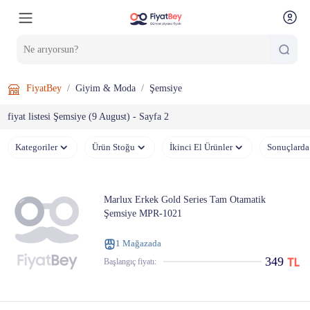
FiyatBey
Giyim & Moda
Şemsiye
fiyat listesi Şemsiye (9 August) - Sayfa 2
Kategoriler
Ürün Stoğu
İkinci El Ürünler
Sonuçlarda
Marlux Erkek Gold Series Tam Otamatik
Şemsiye MPR-1021
1 Mağazada
349
Başlangıç ​​fiyatı: