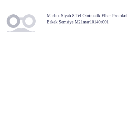
Marlux Siyah 8 Tel Ototmatik Fiber Protokol
Erkek Şemsiye M21mar10140r001
1 Mağazada
3,999
Başlangıç ​​fiyatı:
Marlux Siyah Tam Otomatik Erkek Şemsiye
M21mar9110mr001
1 Mağazada
129
Başlangıç ​​fiyatı:
Frocx Kız Çocuk Pembe Barbie One To One