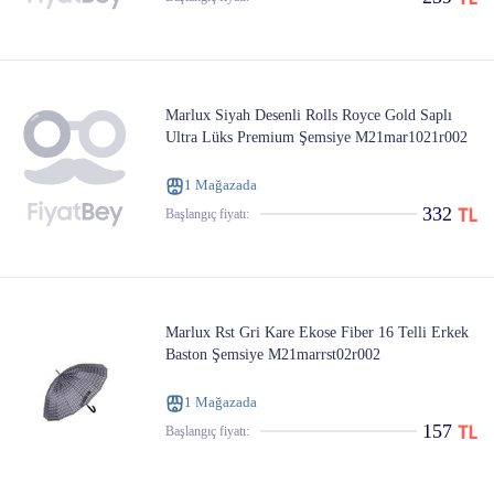
Marlux Siyah Desenli Rolls Royce Gold Saplı
Ultra Lüks Premium Şemsiye M21mar1021r002
1 Mağazada
332
Başlangıç ​​fiyatı:
Marlux Rst Gri Kare Ekose Fiber 16 Telli Erkek
Baston Şemsiye M21marrst02r002
1 Mağazada
157
Başlangıç ​​fiyatı: