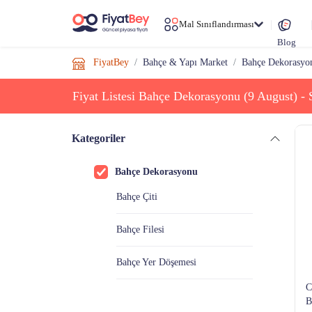
Mal Sınıflandırması
Blog
FiyatBey
Bahçe & Yapı Market
Bahçe Dekorasyo
Fiyat Listesi Bahçe Dekorasyonu (9 August) - 
Kategoriler
Bahçe Dekorasyonu
Bahçe Çiti
Bahçe Filesi
Bahçe Yer Döşemesi
C
Bahçe Aydınlatması
B