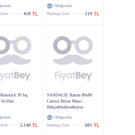
ğazada
1 Mağazada
418
219
fiyatı:
Başlangıç ​​fiyatı:
ainstick 39 Inç
SANDALİE Rattan 80x80
Srs1bal
Camsız Beyaz Masa -
Bahçe&balkon&teras
ğazada
1 Mağazada
2,148
681
fiyatı:
Başlangıç ​​fiyatı: