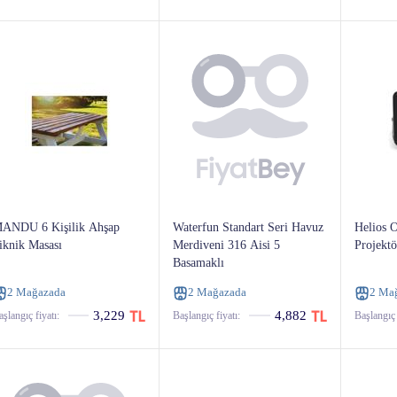
ANDU 6 Kişilik Ahşap
Waterfun Standart Seri Havuz
Helios 
iknik Masası
Merdiveni 316 Aisi 5
Projektö
Basamaklı
2 Mağazada
2 Mağazada
2 Ma
3,229
4,882
şlangıç ​​fiyatı:
Başlangıç ​​fiyatı:
Başlangıç ​​