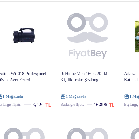
atton Wt-018 Profesyonel
ReHome Vera 160x220 Iki
Adawall 
üyük Avcı Feneri
Kişilik Iroko Şezlong
Katlanab
1 Mağazada
1 Mağazada
1 Ma
3,420
16,896
şlangıç ​​fiyatı:
Başlangıç ​​fiyatı:
Başlangıç ​​