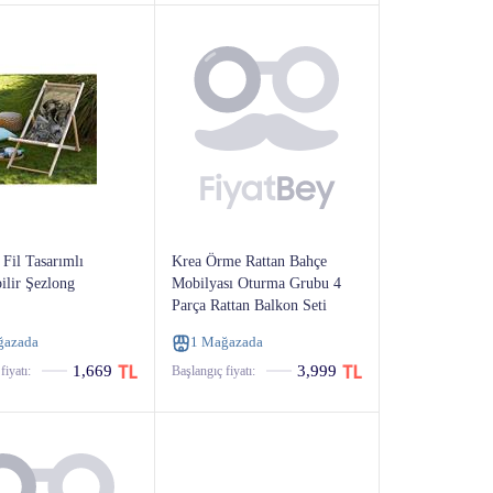
Fil Tasarımlı
Krea Örme Rattan Bahçe
ilir Şezlong
Mobilyası Oturma Grubu 4
Parça Rattan Balkon Seti
ğazada
1 Mağazada
1,669
3,999
fiyatı:
Başlangıç ​​fiyatı: