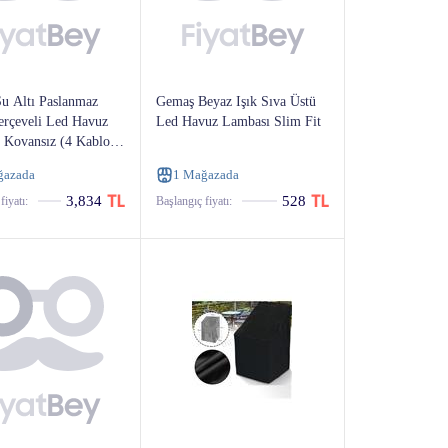
u Altı Paslanmaz
Gemaş Beyaz Işık Sıva Üstü
rçeveli Led Havuz
Led Havuz Lambası Slim Fit
 Kovansız (4 Kablolu
)
ğazada
1 Mağazada
3,834
528
fiyatı:
Başlangıç ​​fiyatı: