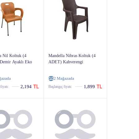
 Nil Koltuk (4
Mandella Nibras Koltuk (4
emir Ayaklı Eko
ADET) Kahverengi
ğazada
2 Mağazada
2,194
1,899
fiyatı:
Başlangıç ​​fiyatı: