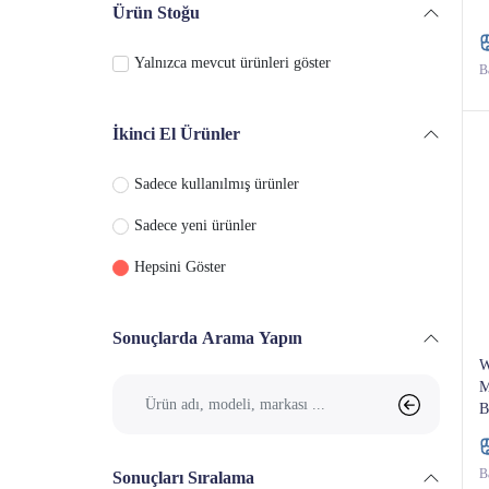
Ürün Stoğu
Bahçe Takımı
Yalnızca mevcut ürünleri göster
Ba
Şezlong
Havuz Kenar Ekipmanları
İkinci El Ürünler
Sadece kullanılmış ürünler
Sadece yeni ürünler
Hepsini Göster
Sonuçlarda Arama Yapın
W
M
B
Ba
Sonuçları Sıralama