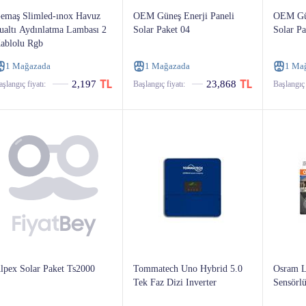
emaş Slimled-ınox Havuz
OEM Güneş Enerji Paneli
OEM Gün
ualtı Aydınlatma Lambası 2
Solar Paket 04
Solar Pa
ablolu Rgb
1 Mağazada
1 Mağazada
1 Ma
2,197
23,868
şlangıç ​​fiyatı:
Başlangıç ​​fiyatı:
Başlangıç ​​
lpex Solar Paket Ts2000
Tommatech Uno Hybrid 5.0
Osram L
Tek Faz Dizi Inverter
Sensörl