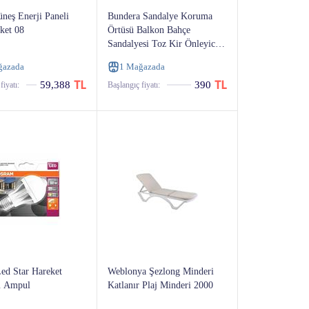
eş Enerji Paneli
Bundera Sandalye Koruma
ket 08
Örtüsü Balkon Bahçe
Sandalyesi Toz Kir Önleyici
Koruyucu Kılıf Örtü Branda
ğazada
1 Mağazada
59,388
390
fiyatı:
Başlangıç ​​fiyatı:
ed Star Hareket
Weblonya Şezlong Minderi
ü Ampul
Katlanır Plaj Minderi 2000