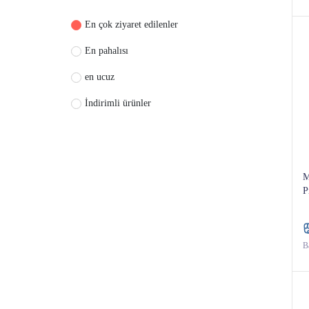
En çok ziyaret edilenler
En pahalısı
en ucuz
İndirimli ürünler
M
P
Ba