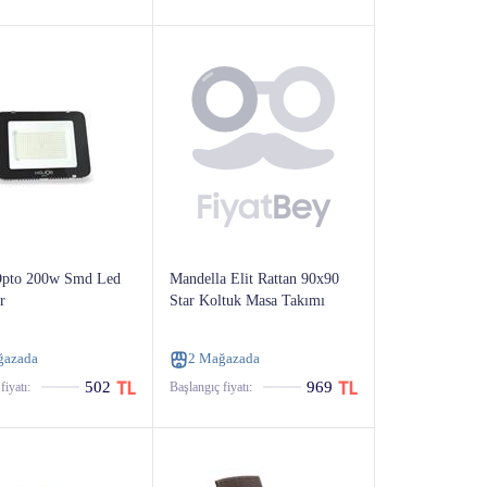
Opto 200w Smd Led
Mandella Elit Rattan 90x90
r
Star Koltuk Masa Takımı
ğazada
2 Mağazada
502
969
fiyatı:
Başlangıç ​​fiyatı: