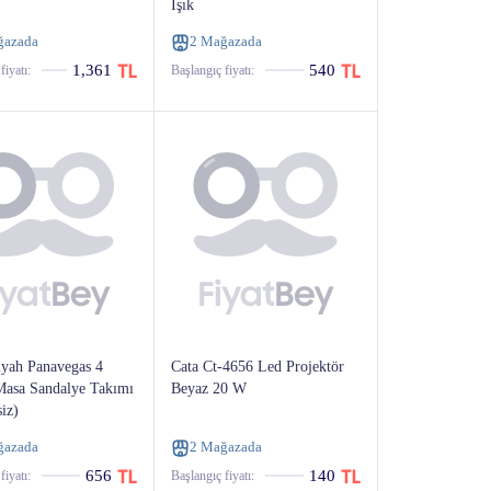
Işık
ğazada
2 Mağazada
1,361
540
fiyatı:
Başlangıç ​​fiyatı:
iyah Panavegas 4
Cata Ct-4656 Led Projektör
 Masa Sandalye Takımı
Beyaz 20 W
iz)
ğazada
2 Mağazada
656
140
fiyatı:
Başlangıç ​​fiyatı: