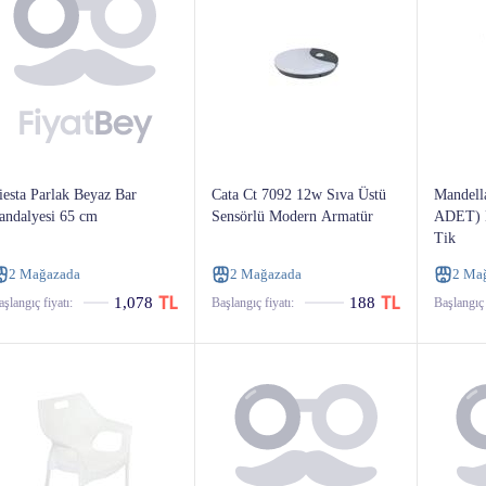
iesta Parlak Beyaz Bar
Cata Ct 7092 12w Sıva Üstü
Mandella
andalyesi 65 cm
Sensörlü Modern Armatür
ADET) D
Tik
2 Mağazada
2 Mağazada
2 Ma
1,078
188
şlangıç ​​fiyatı:
Başlangıç ​​fiyatı:
Başlangıç ​​