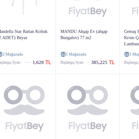
andella Star Rattan Koltuk
MANDU Ahşap Ev (ahşap
Gemaş S
2 ADET) Beyaz
Bungalov) 77 m2
Krom Çe
Lambası
Rgb Işık
2 Mağazada
1 Mağazada
1 Ma
1,628
385,225
şlangıç ​​fiyatı:
Başlangıç ​​fiyatı:
Başlangıç ​​