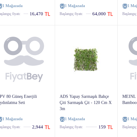
1 Mağazada
1 Mağazada
1 Ma
16,470
64,000
şlangıç ​​fiyatı:
Başlangıç ​​fiyatı:
Başlangıç ​​
PV 80 Güneş Enerjili
ADS Yapay Sarmaşık Bahçe
MEINL R
ydınlatma Seti
Çiti Sarmaşık Çit - 120 Cm X
Bamboo 
3m
1 Mağazada
1 Mağazada
1 Ma
2,944
159
şlangıç ​​fiyatı:
Başlangıç ​​fiyatı:
Başlangıç ​​