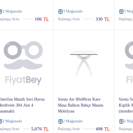
3 Mağazada
3 Mağazada
3 Ma
106
330
şlangıç ​​fiyatı:
Başlangıç ​​fiyatı:
Başlangıç ​​
aterfun Munih Seri Havuz
Siesta Air 80x80cm Kare
Siesta S
erdiveni 304 Aisi 4
Masa Balkon Bahçe Masası
Kişilik
asamaklı
Mobilyası
(minders
2 Mağazada
2 Mağazada
2 Ma
5,076
498
şlangıç ​​fiyatı:
Başlangıç ​​fiyatı:
Başlangıç ​​