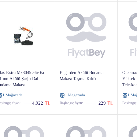
ax Extra Mx8045 36v 6a
Engarden Akülü Budama
Oleomac
i-ıon Akülü Şarjlı Dal
Makası Taşıma Kılıfı
Yüksek 
udama Makası
Telesko
1 Mağazada
1 Mağazada
1 Ma
4,922
229
şlangıç ​​fiyatı:
Başlangıç ​​fiyatı:
Başlangıç ​​