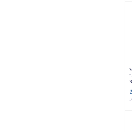
M
L
B
Ba