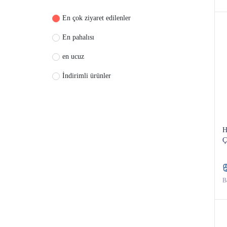
En çok ziyaret edilenler
Çim Biçme Traktörü
En pahalısı
Hayvancılık Makinesi
en ucuz
İndirimli ürünler
H
Ç
Ba