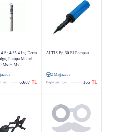
 4 Sr 4/35 4 Inç Derin
ALTIS Fp-30 El Pompası
lgıç Pompa Motorlu
0 Mss 6 M³/h
ğazada
2 Mağazada
6,687
165
fiyatı:
Başlangıç ​​fiyatı: