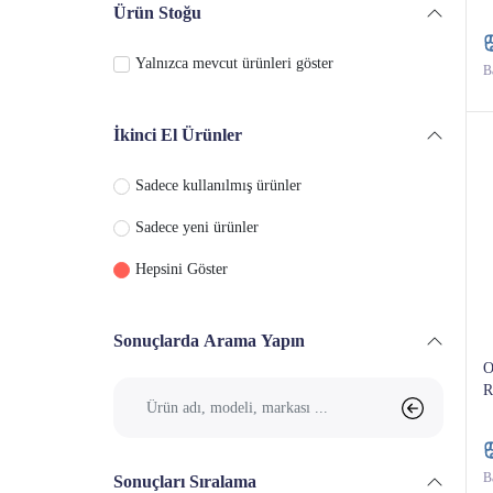
Ürün Stoğu
Ağaç Kesme Makinesi
Yalnızca mevcut ürünleri göster
Ba
Çapalama Makinesi
Çim Havalandırma Makinesi
İkinci El Ürünler
Dal Budama Makinesi
Sadece kullanılmış ürünler
Sadece yeni ürünler
Toprak Burgu Makinesi
Hepsini Göster
Çit Budama & Kesme Makinası
Meyve Hasat Makinesi
Sonuçlarda Arama Yapın
O
Pompa
R
Tırpan
Ba
Sonuçları Sıralama
Çim Biçme Makinesi