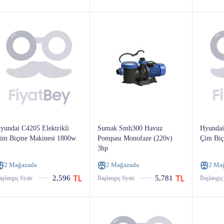
yundai C4205 Elektrikli
Sumak Smh300 Havuz
Hyundai
im Biçme Makinesi 1800w
Pompası Monofaze (220v)
Çim Biç
3hp
2 Mağazada
2 Mağazada
2 Ma
2,596
5,781
şlangıç ​​fiyatı:
Başlangıç ​​fiyatı:
Başlangıç ​​