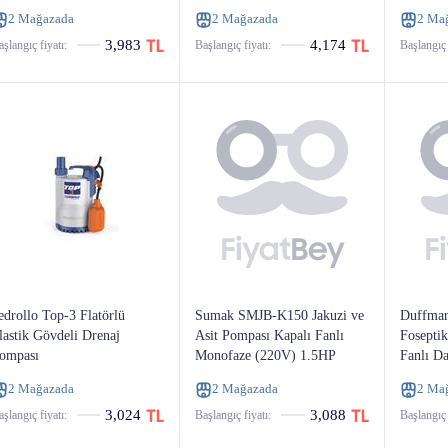
aire, 1hp 4 Bar
2 Mağazada
2 Mağazada
2 Ma
3,983
4,174
şlangıç ​​fiyatı:
Başlangıç ​​fiyatı:
Başlangıç ​​
edrollo Top-3 Flatörlü
Sumak SMJB-K150 Jakuzi ve
Duffmar
lastik Gövdeli Drenaj
Asit Pompası Kapalı Fanlı
Foseptik
ompası
Monofaze (220V) 1.5HP
Fanlı D
2 Mağazada
2 Mağazada
2 Ma
3,024
3,088
şlangıç ​​fiyatı:
Başlangıç ​​fiyatı:
Başlangıç ​​