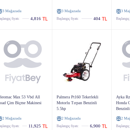
3 Mağazada
3 Mağazada
3 Ma
4,816
404
şlangıç ​​fiyatı:
Başlangıç ​​fiyatı:
Başlangıç ​​
leomac Max 53 Vbd All
Palmera Pt160 Tekerlekli
Ayka Rz
oad Çim Biçme Makinesi
Motorlu Tırpan Benzinli
Honda G
5.5hp
Benzinli
2 Mağazada
2 Mağazada
2 Ma
11,925
6,900
şlangıç ​​fiyatı:
Başlangıç ​​fiyatı:
Başlangıç ​​