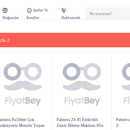
Şartlar Ve
Mağazalar
Kurallar
Hakkımızda
yfa 2
almera Pa330mt Çok
Palmera Zb 85 Elektrikli
Palmera
onksiyonlu Motorlu Tırpan
Zincir Bileme Makinası 85w
2\