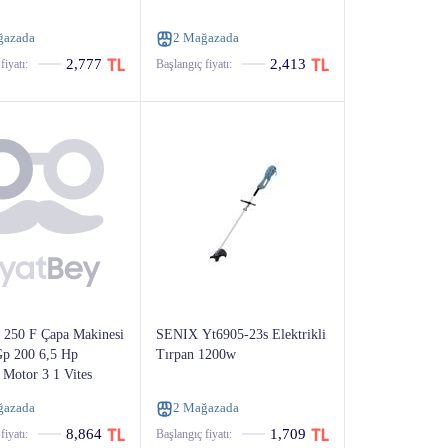
ğazada
2 Mağazada
2,777
2,413
fiyatı:
Başlangıç ​​fiyatı:
 250 F Çapa Makinesi
SENIX Yt6905-23s Elektrikli
p 200 6,5 Hp
Tırpan 1200w
 Motor 3 1 Vites
ğazada
2 Mağazada
8,864
1,709
fiyatı:
Başlangıç ​​fiyatı: