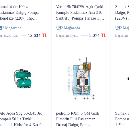
umak 4sdm100 4''
Varan Blc70/075t Açık Çarklı
Sumak S
aslanmaz Dalgıç Pompa
Komple Paslanmaz Aısı 316
Dalgıç 
onofaze (220v) 1hp
Santrifüj Pompa Trifaze 1 Hp
(220V) 
panolu, 30 M. Kablolu)
24 Mss 8 M³/h
2 Mağazada
2 Mağazada
2 Ma
12,634
5,074
şlangıç ​​fiyatı:
Başlangıç ​​fiyatı:
Başlangıç ​​
ilo Aqua Spg 50-3.45 Jet
pedrollo RXm 3 GM Gizli
Sumak 
ompalı 50 Lt Tanklı
Flatörlü Full Paslanmaz
Pompası
tomatik Hidrofor 4 Kat 9
Drenaj Dalgıç Pompa
1.5hp