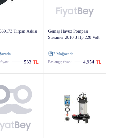
539173 Tırpan Askısı
Gemaş Havuz Pompası
Streamer 2010 3 Hp 220 Volt
ğazada
2 Mağazada
533
4,954
fiyatı:
Başlangıç ​​fiyatı: