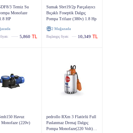
DF8/3 Temiz Su
Sumak Sbrt19/2p Parçalayıcı
Pompa Monofaze
Bıçaklı Foseptik Dalgıç
1.8 HP
Pompa Trifaze (380v) 1.8 Hp
ğazada
2 Mağazada
5,860
10,349
fiyatı:
Başlangıç ​​fiyatı:
Smh150 Havuz
pedrollo RXm 3 Flatörlü Full
 Monofaze (220v)
Paslanmaz Drenaj Dalgıç
Pompa Monofaze(220 Volt)