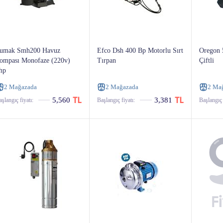
umak Smh200 Havuz
Efco Dsh 400 Bp Motorlu Sırt
Oregon 
ompası Monofaze (220v)
Tırpan
Çiftli
hp
2 Mağazada
2 Mağazada
2 Ma
5,560
3,381
şlangıç ​​fiyatı:
Başlangıç ​​fiyatı:
Başlangıç ​​