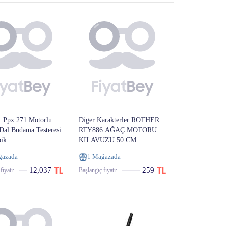
 Ppx 271 Motorlu
Diger Karakterler ROTHER
Dal Budama Testeresi
RTY886 AĞAÇ MOTORU
pik
KILAVUZU 50 CM
ğazada
1 Mağazada
12,037
259
fiyatı:
Başlangıç ​​fiyatı: