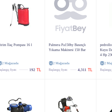
irim İlaç Pompası 16 l
Palmera Pa150by Basınçlı
pedrollo
Yıkama Makinesi 150 Bar
Kuyu Da
4 Hp 23
2 Mağazada
2 Mağazada
2 Ma
192
4,311
şlangıç ​​fiyatı:
Başlangıç ​​fiyatı:
Başlangıç ​​