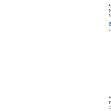
S
P
M
(
Ba
W
P
O