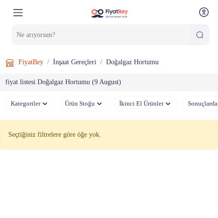
FiyatBey
İnşaat Gereçleri
Doğalgaz Hortumu
fiyat listesi Doğalgaz Hortumu (9 August)
Kategoriler
Ürün Stoğu
İkinci El Ürünler
Sonuçlarda
Seçtiğiniz filtrelere göre öğe yok.