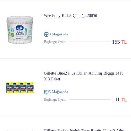
Wee Baby Kulak Çubuğu 200'lü
3 Mağazada
155
Başlangıç ​​fiyatı:
Gillette Blue2 Plus Kullan At Tıraş Bıçağı 14'lü
X 3 Paket
3 Mağazada
111
Başlangıç ​​fiyatı:
Gillette Fusion Yedek Tıraş Bıçağı 4'lü x 2 Adet