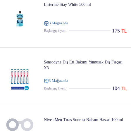
Listerine Stay White 500 ml
3 Mağazada
175
Başlangıç ​​fiyatı:
Sensodyne Diş Eti Bakımı Yumuşak Diş Fırçası
X3
3 Mağazada
104
Başlangıç ​​fiyatı:
Nivea Men Tıraş Sonrası Balsam Hassas 100 ml