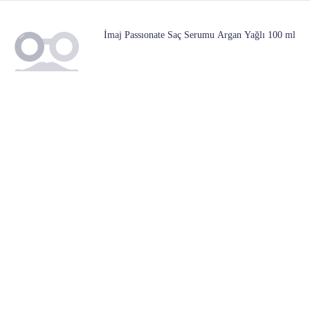
İmaj Passıonate Saç Serumu Argan Yağlı 100 ml
3 Mağazada
426
Başlangıç ​​fiyatı:
Dove Aerosol Invisible Dry 150Ml
3 Mağazada
108
Başlangıç ​​fiyatı:
Luis Bien El,ayak Ve Koltuk Altı Terleme