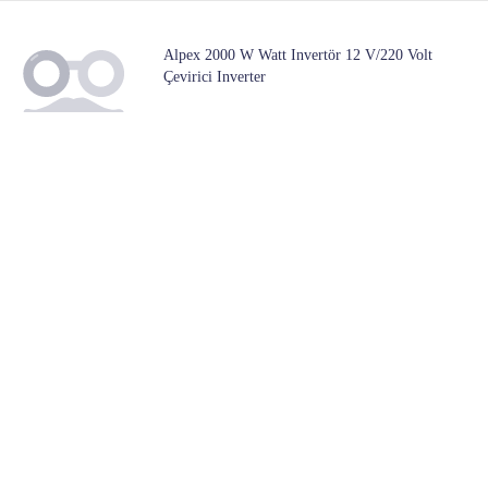
Alpex 2000 W Watt Invertör 12 V/220 Volt
Çevirici Inverter
1 Mağazada
2,332
Başlangıç ​​fiyatı:
DEYE Şebeke Bağlantılı 10 Kw Mppt Trifaze On
Grid 10 Kva Inverter
1 Mağazada
17,710
Başlangıç ​​fiyatı:
Pioneer Avh-z2200bt 6,2\