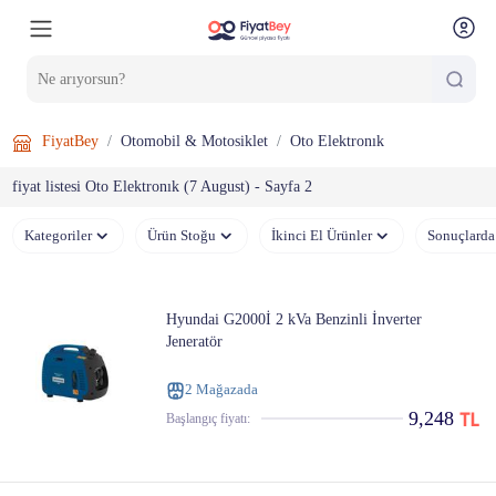
FiyatBey
Otomobil & Motosiklet
Oto Elektronık
fiyat listesi Oto Elektronık (7 August) - Sayfa 2
Kategoriler
Ürün Stoğu
İkinci El Ürünler
Sonuçlarda
Hyundai G2000İ 2 kVa Benzinli İnverter
Jeneratör
2 Mağazada
9,248
Başlangıç ​​fiyatı: