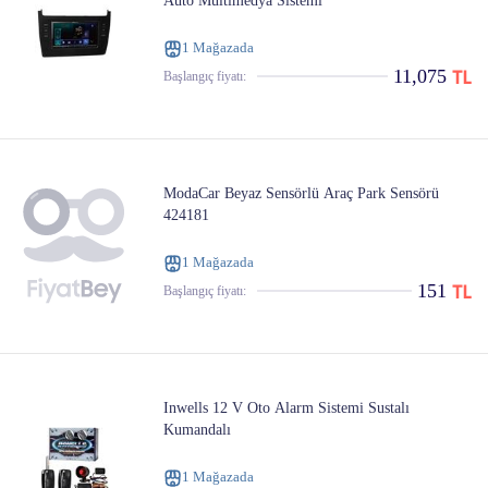
Auto Multimedya Sistemi
1 Mağazada
11,075
Başlangıç ​​fiyatı:
ModaCar Beyaz Sensörlü Araç Park Sensörü
424181
1 Mağazada
151
Başlangıç ​​fiyatı:
Inwells 12 V Oto Alarm Sistemi Sustalı
Kumandalı
1 Mağazada