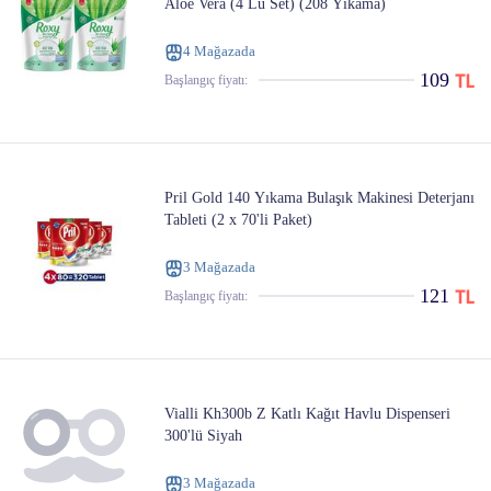
Aloe Vera (4 Lü Set) (208 Yıkama)
4 Mağazada
109
Başlangıç ​​fiyatı:
Pril Gold 140 Yıkama Bulaşık Makinesi Deterjanı
Tableti (2 x 70'li Paket)
3 Mağazada
121
Başlangıç ​​fiyatı:
Vialli Kh300b Z Katlı Kağıt Havlu Dispenseri
300'lü Siyah
3 Mağazada