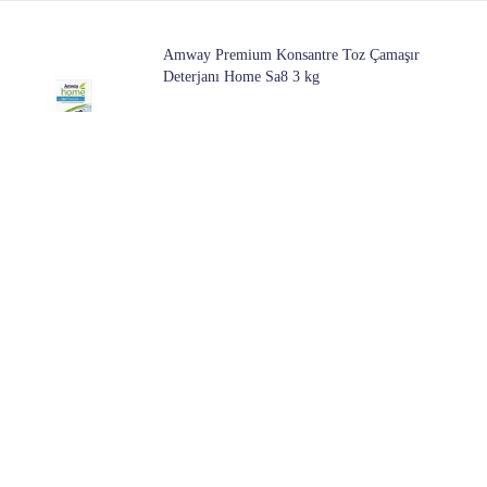
Amway Premium Konsantre Toz Çamaşır
Deterjanı Home Sa8 3 kg
2 Mağazada
319
Başlangıç ​​fiyatı:
Yumoş Siyah Ve Koyu Renkler 2520 Ml 6 Adet
Sıvı Çamaşır Deterjanı
2 Mağazada
599
Başlangıç ​​fiyatı:
Neşe Çay Yörem Filiz 500 gr