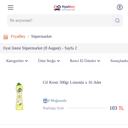
FiyatBey
Süpermarket
fiyat listesi Süpermarket (8 August) - Sayfa 2
Kategoriler
Ürün Stoğu
İkinci El Ürünler
Sonuçlarda
Cif Krem 500gr Limonlu x 16 Adet
4 Mağazada
103
Başlangıç ​​fiyatı: