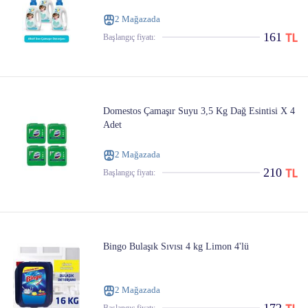
2 Mağazada
161
Başlangıç ​​fiyatı:
Domestos Çamaşır Suyu 3,5 Kg Dağ Esintisi X 4
Adet
2 Mağazada
210
Başlangıç ​​fiyatı:
Bingo Bulaşık Sıvısı 4 kg Limon 4'lü
2 Mağazada