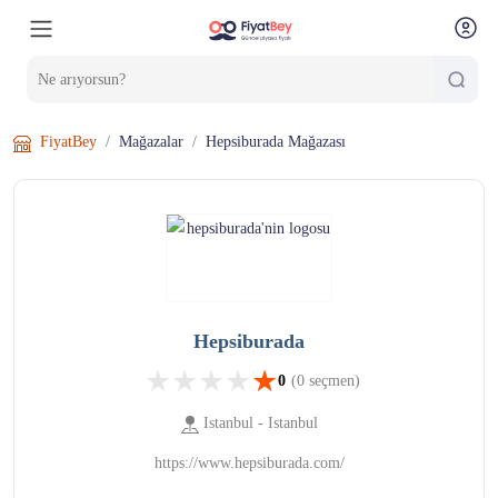
FiyatBey
Mağazalar
Hepsiburada Mağazası
Hepsiburada
★
★
★
★
★
★
★
★
★
★
★
★
★
★
★
0
(
0
seçmen)
Istanbul - Istanbul
https://www.hepsiburada.com/