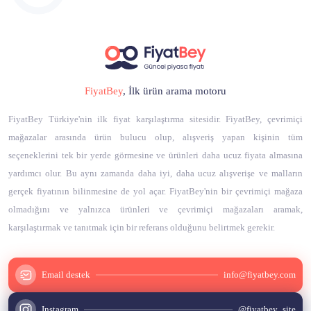
FiyatBey
, İlk ürün arama motoru
FiyatBey Türkiye'nin ilk fiyat karşılaştırma sitesidir. FiyatBey, çevrimiçi
mağazalar arasında ürün bulucu olup, alışveriş yapan kişinin tüm
seçeneklerini tek bir yerde görmesine ve ürünleri daha ucuz fiyata almasına
yardımcı olur. Bu aynı zamanda daha iyi, daha ucuz alışverişe ve malların
gerçek fiyatının bilinmesine de yol açar. FiyatBey'nin bir çevrimiçi mağaza
olmadığını ve yalnızca ürünleri ve çevrimiçi mağazaları aramak,
karşılaştırmak ve tanıtmak için bir referans olduğunu belirtmek gerekir.
Email destek
info@fiyatbey.com
Instagram
@fiyatbey_site