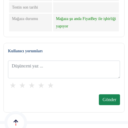
Testin son tarihi
Mağaza durumu
Mağaza şu anda FiyatBey ile işbirliği
yapıyor
Kullanıcı yorumları
★
★
★
★
★
★
★
★
★
★
★
★
★
★
★
Gönder