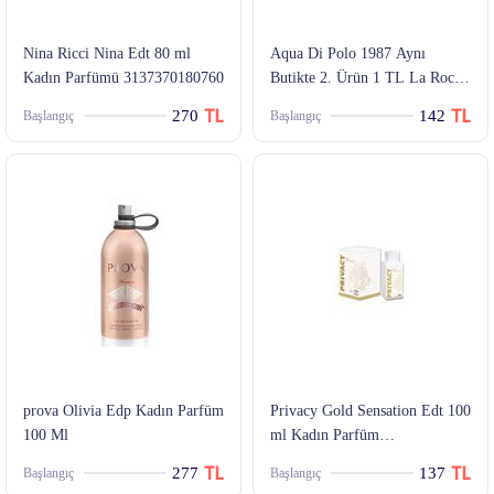
Nina Ricci Nina Edt 80 ml
Aqua Di Polo 1987 Aynı
Kadın Parfümü 3137370180760
Butikte 2. Ürün 1 TL La Rocca
EDP 50 ml x 3 Set Kadın
270
142
Başlangıç
Başlangıç
Parfüm STCC000201
prova Olivia Edp Kadın Parfüm
Privacy Gold Sensation Edt 100
100 Ml
ml Kadın Parfüm
8690586015950
277
137
Başlangıç
Başlangıç