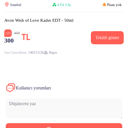
Puan yok
Istanbul
4 Yıl 3 Ay
Avon Wish of Love Kadın EDT - 50ml
400
٪25
Teklifi göster
300
Son Güncelleme:
1402/12/20
Rapor
Kullanıcı yorumları