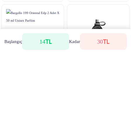
14
30
Başlangıç
Kadar
Bargello 199 Oriental Edp 2
prova Black Option Edp Kadın
Adet X 50 ml Unisex Parfüm
Parfüm 100 Ml
135
284
Başlangıç
Başlangıç