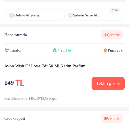
Yeni
Online Alışveriş
Şahsen Satın Alın
Hepsiburada
Çevrimiçi
Puan yok
Istanbul
4 Yıl 3 Ay
Avon Wish Of Love Edt 50 Ml Kadın Parfüm
149
Teklifi göster
Son Güncelleme:
1403/10/19
Rapor
Ciceksepeti
Çevrimiçi