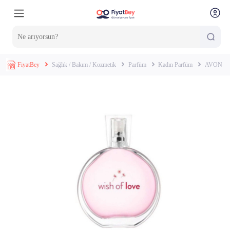
FiyatBey
Sağlık / Bakım / Kozmetik
Parfüm
Kadın Parfüm
AVON Wis