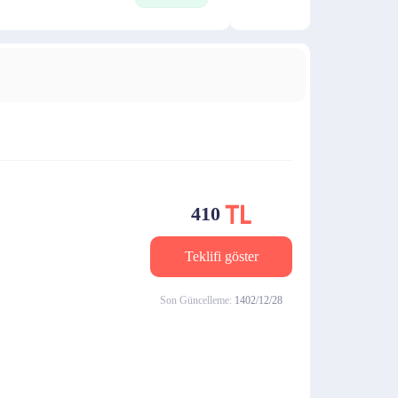
410
Teklifi göster
Son Güncelleme:
1402/12/28