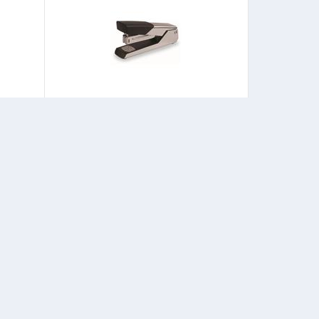
l Metal
Gıpta F0590 Zımba Makinası 24/6 Ve 10 No
196
423
Başlangıç