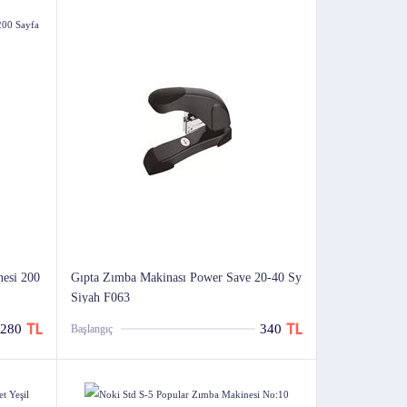
esi 200
Gıpta Zımba Makinası Power Save 20-40 Sy
Siyah F063
280
340
Başlangıç