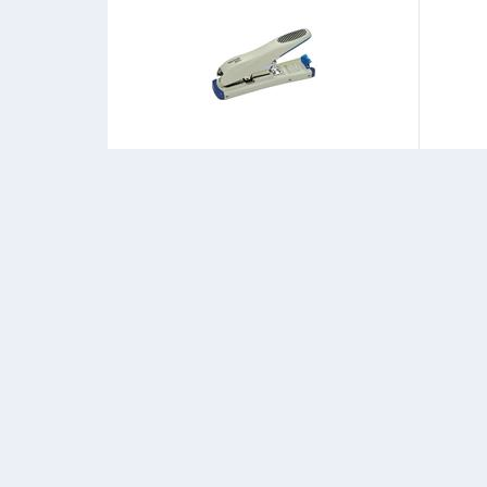
Temat 9900 Bej Extra Güçlü Zımba
Mas 119
Makinası
212
Başlangıç
Başlangıç