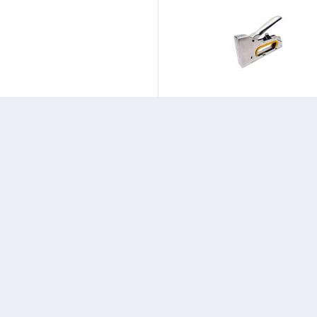
0 Delgeç - Nova - 10 Sayfa
Pi İthalat 3 Fonksiyonlu Profesyone
Zımba Tabancası
145
Başlangıç