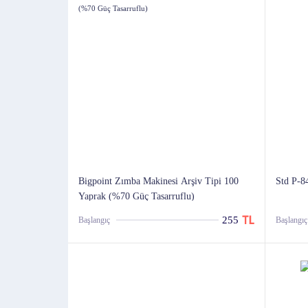
Bigpoint Zımba Makinesi Arşiv Tipi 100
Std P-8
Yaprak (%70 Güç Tasarruflu)
255
Başlangıç
Başlangıç