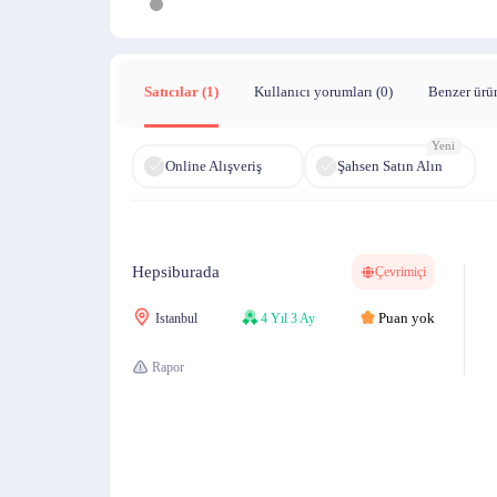
Satıcılar (1)
Kullanıcı yorumları (
0
)
Benzer ürü
Yeni
Online Alışveriş
Şahsen Satın Alın
Hepsiburada
Çevrimiçi
Puan yok
Istanbul
4 Yıl 3 Ay
Rapor