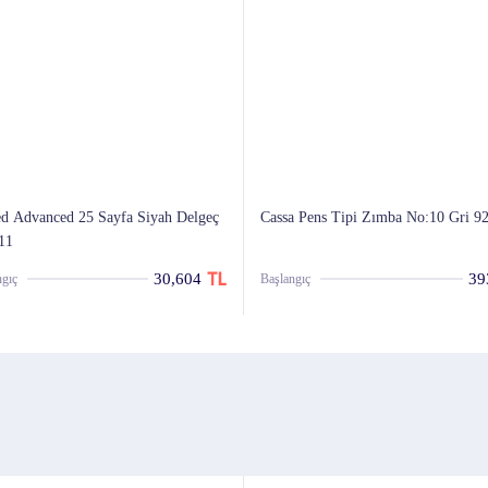
d Advanced 25 Sayfa Siyah Delgeç
Cassa Pens Tipi Zımba No:10 Gri 9
11
30,604
39
ngıç
Başlangıç