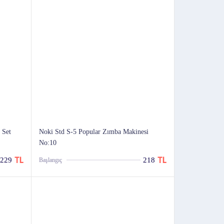
 Set
Noki Std S-5 Popular Zımba Makinesi
No:10
229
218
Başlangıç