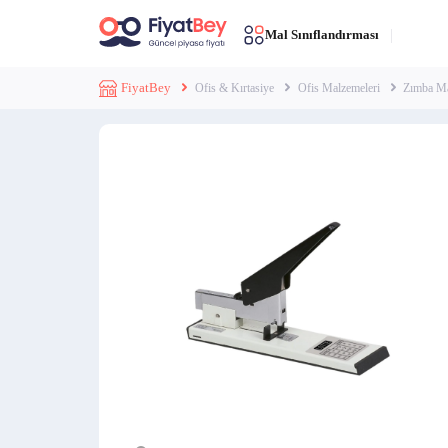
Mal Sınıflandırması
FiyatBey
Ofis & Kırtasiye
Ofis Malzemeleri
Zımba Ma