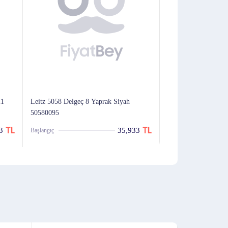
21
Leitz 5058 Delgeç 8 Yaprak Siyah
Temat 900 Siyah Del
50580095
Mm Kapasite
3
35,933
Başlangıç
Başlangıç