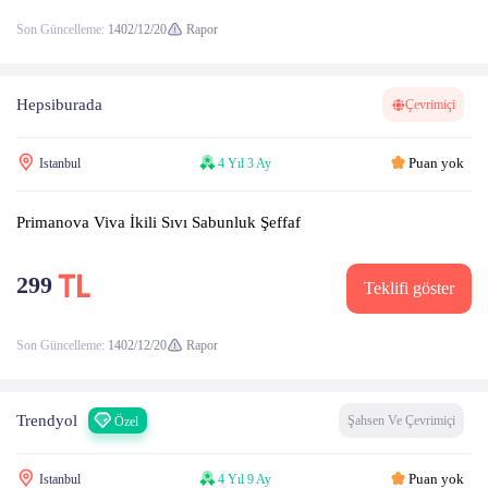
Son Güncelleme:
1402/12/20
Rapor
Hepsiburada
Çevrimiçi
Puan yok
Istanbul
4 Yıl 3 Ay
Primanova Viva İkili Sıvı Sabunluk Şeffaf
299
Teklifi göster
Son Güncelleme:
1402/12/20
Rapor
Trendyol
Şahsen Ve Çevrimiçi
Özel
Puan yok
Istanbul
4 Yıl 9 Ay