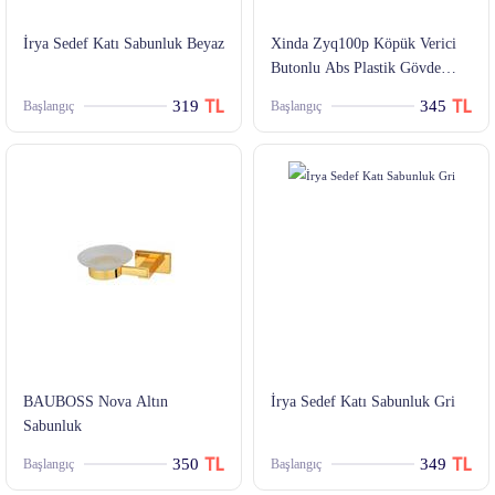
İrya Sedef Katı Sabunluk Beyaz
Xinda Zyq100p Köpük Verici
Butonlu Abs Plastik Gövde
1000 Ml
319
345
Başlangıç
Başlangıç
BAUBOSS Nova Altın
İrya Sedef Katı Sabunluk Gri
Sabunluk
350
349
Başlangıç
Başlangıç