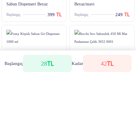
Sabun Dispenseri Beyaz
Beyaz/mavi
399
249
Başlangıç
Başlangıç
28
42
Başlangıç
Kadar
Fomy Köpük Sabun Gri
Bocchi Sıvı Sabunluk 450 Ml
Dispenser 1000 ml
Mat Paslanmaz Çelik 3052
0001
423
463
Başlangıç
Başlangıç