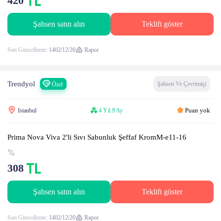
420
Şahsen satın alın
Teklifi göster
Son Güncelleme:
1402/12/20
Rapor
Trendyol
Şahsen Ve Çevrimiçi
Özel
Puan yok
Istanbul
4 Yıl 9 Ay
Prima Nova Viva 2'li Sıvı Sabunluk Şeffaf KromM-e11-16
308
Şahsen satın alın
Teklifi göster
Son Güncelleme:
1402/12/20
Rapor