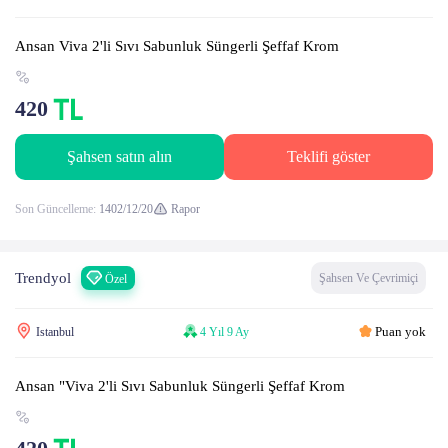
Ansan Viva 2'li Sıvı Sabunluk Süngerli Şeffaf Krom
420
Şahsen satın alın
Teklifi göster
Son Güncelleme:
1402/12/20
Rapor
Trendyol
Şahsen Ve Çevrimiçi
Özel
Puan yok
Istanbul
4 Yıl 9 Ay
Ansan "Viva 2'li Sıvı Sabunluk Süngerli Şeffaf Krom