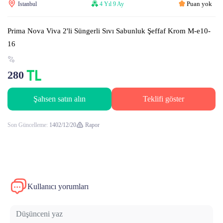
Puan yok
Istanbul
4 Yıl 9 Ay
Prima Nova Viva 2'li Süngerli Sıvı Sabunluk Şeffaf Krom M-e10-
16
280
Şahsen satın alın
Teklifi göster
Son Güncelleme:
1402/12/20
Rapor
Kullanıcı yorumları