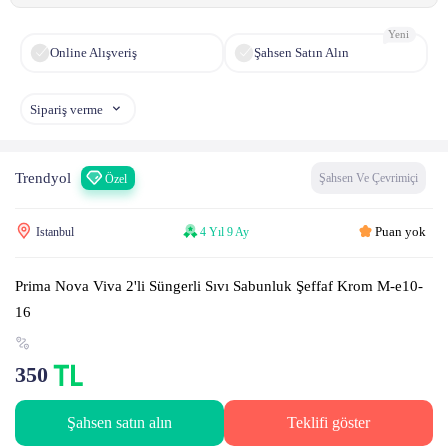
Yeni
Online Alışveriş
Şahsen Satın Alın
Sipariş verme
Trendyol
Şahsen Ve Çevrimiçi
Özel
Puan yok
Istanbul
4 Yıl 9 Ay
Prima Nova Viva 2'li Süngerli Sıvı Sabunluk Şeffaf Krom M-e10-
16
350
Şahsen satın alın
Teklifi göster