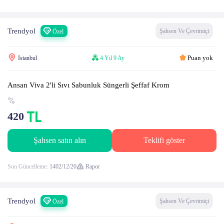
Trendyol
Şahsen Ve Çevrimiçi
Özel
Puan yok
Istanbul
4 Yıl 9 Ay
Ansan Viva 2'li Sıvı Sabunluk Süngerli Şeffaf Krom
420
Şahsen satın alın
Teklifi göster
Son Güncelleme:
1402/12/20
Rapor
Trendyol
Şahsen Ve Çevrimiçi
Özel