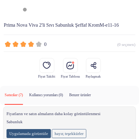
Prima Nova Viva 2'li Sıvı Sabunluk Şeffaf KromM-e11-16
0
(
0
seçmen)
Fiyat Takibi
Fiyat Tablosu
Paylaşmak
Satıcılar (7)
Kullanıcı yorumları (
0
)
Benzer ürünler
Fiyatların ve satın almaların daha kolay görüntülenmesi
Sabunluk
Uygulamada görüntüle
hayır, teşekkürler