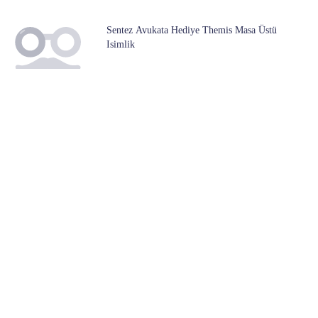
Sentez Avukata Hediye Themis Masa Üstü
Isimlik
ناموجود
Bigpoint Metal Perfore Kalemlik Siyah Fx
ناموجود
ASEZA Popit Kalemlik (a Kalite %100 Silikon)