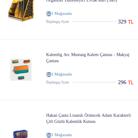
Organizer Düzenleyici Evrak Rafı (Sarı)
1 Mağazada
329
Başlangıç ​​fiyatı:
Kalemlig Arc Mustang Kalem Çantası - Makyaj
Çantası
1 Mağazada
296
Başlangıç ​​fiyatı:
Hakan Çanta Lisanslı Örümcek Adam Karakterli
Çift Gözlü Kalemlik Kutusu
1 Mağazada