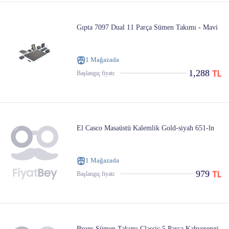
Gıpta 7097 Dual 11 Parça Sümen Takımı - Mavi
1 Mağazada
1,288
Başlangıç ​​fiyatı:
El Casco Masaüstü Kalemlik Gold-siyah 651-ln
1 Mağazada
979
Başlangıç ​​fiyatı:
Brons Sümen Takımı Classic 5 Parça Kahverengi