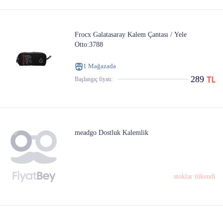
Frocx Galatasaray Kalem Çantası / Yele
Otto:3788
1 Mağazada
289
Başlangıç ​​fiyatı:
meadgo Dostluk Kalemlik
stoklar tükendi