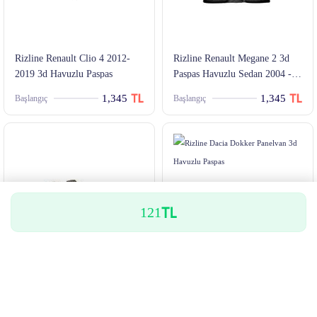
Rizline Renault Clio 4 2012-
Rizline Renault Megane 2 3d
2019 3d Havuzlu Paspas
Paspas Havuzlu Sedan 2004 -
2010 Arası Siyah 4 Parça Set
1,345
1,345
Başlangıç
Başlangıç
121
Rizline Volkswagen Golf 6
Rizline Dacia Dokker Panelvan
2009-2012 3d Havuzlu Paspas
3d Havuzlu Paspas