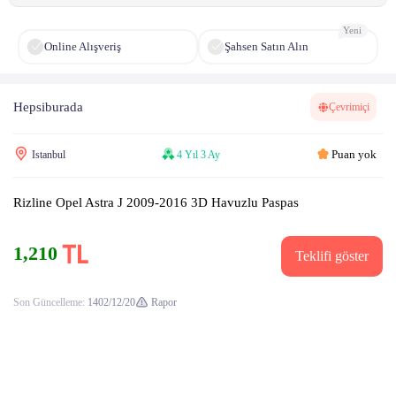
Yeni
Online Alışveriş
Şahsen Satın Alın
Hepsiburada
Çevrimiçi
Puan yok
Istanbul
4 Yıl 3 Ay
Rizline Opel Astra J 2009-2016 3D Havuzlu Paspas
1,210
Teklifi göster
Son Güncelleme:
1402/12/20
Rapor