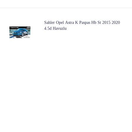
Sahler Opel Astra K Paspas Hb St 2015 2020
4.5d Havuzlu
1 Mağazada
361
Başlangıç ​​fiyatı:
Refref Citroen Berlingo 4d Havuzlu Kauçuk
Paspas 2019 Siyah
1 Mağazada
474
Başlangıç ​​fiyatı: