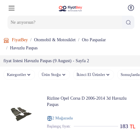
FiyatBey
Otomobil & Motosiklet
Oto Paspaslar
Havuzlu Paspas
fiyat listesi Havuzlu Paspas (9 August) - Sayfa 2
Kategoriler
Ürün Stoğu
İkinci El Ürünler
Sonuçlarda
Rizline Opel Corsa D 2006-2014 3d Havuzlu
Paspas
2 Mağazada
183
Başlangıç ​​fiyatı: