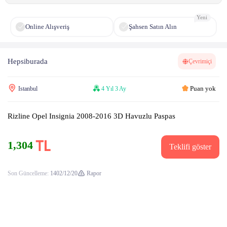
Yeni
Online Alışveriş
Şahsen Satın Alın
Hepsiburada
Çevrimiçi
Puan yok
Istanbul
4 Yıl 3 Ay
Rizline Opel Insignia 2008-2016 3D Havuzlu Paspas
1,304
Teklifi göster
Son Güncelleme:
1402/12/20
Rapor